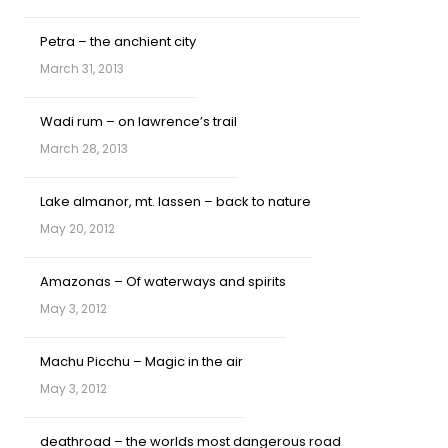
Petra – the anchient city
March 31, 2013
Wadi rum – on lawrence’s trail
March 28, 2013
Lake almanor, mt. lassen – back to nature
May 20, 2012
Amazonas – Of waterways and spirits
May 3, 2012
Machu Picchu – Magic in the air
May 3, 2012
deathroad – the worlds most dangerous road