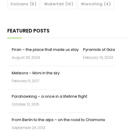
Volcano
(5)
Waterfall
(10)
Wwoofing
(4)
FEATURED POSTS
Piran – the place that made us stay
Pyramids of Giza
August 28, 2024
February 10, 2024
Meteora – Moni in the sky
February 5, 2017
Parahawking – a once in a lifetime flight
October 21, 2015
From Berlin to the alps – on the road to Chamonix
September 24, 2013