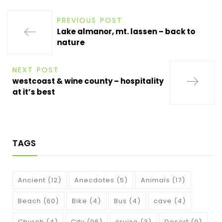
PREVIOUS POST
Lake almanor, mt. lassen – back to
nature
NEXT POST
westcoast & wine county – hospitality
at it’s best
TAGS
Ancient
(12)
Anecdotes
(5)
Animals
(17)
Beach
(60)
Bike
(4)
Bus
(4)
cave
(4)
Church
(4)
City
(96)
cruise
(3)
Desert
(9)