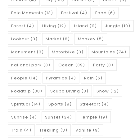
Epic Moments
(13)
Festival
(4)
Food
(6)
Forest
(4)
Hiking
(12)
Island
(11)
Jungle
(10)
Lookout
(3)
Market
(8)
Monkey
(5)
Monument
(3)
Motorbike
(3)
Mountains
(74)
national park
(3)
Ocean
(39)
Party
(3)
People
(14)
Pyramids
(4)
Rain
(6)
Roadtrip
(38)
Scuba Diving
(8)
Snow
(12)
Spiritual
(14)
Sports
(9)
Streetart
(4)
Sunrise
(4)
Sunset
(34)
Temple
(19)
Train
(4)
Trekking
(8)
Vanlife
(9)