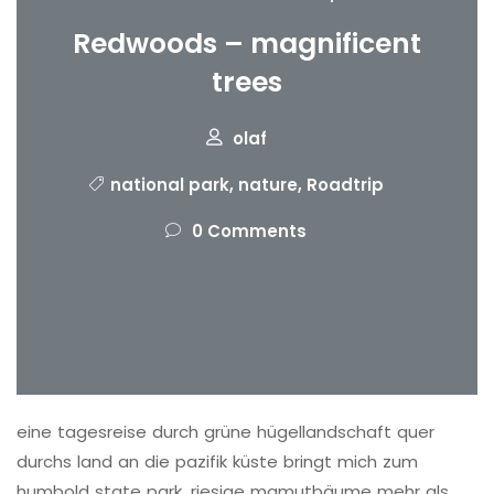
Redwoods – magnificent
trees
olaf
national park
,
nature
,
Roadtrip
0 Comments
eine tagesreise durch grüne hügellandschaft quer
durchs land an die pazifik küste bringt mich zum
humbold state park, riesige mamutbäume mehr als