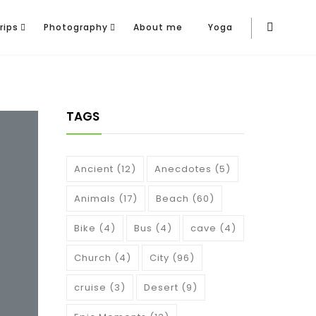
rips
Photography
About me
Yoga
TAGS
Ancient
(12)
Anecdotes
(5)
Animals
(17)
Beach
(60)
Bike
(4)
Bus
(4)
cave
(4)
Church
(4)
City
(96)
cruise
(3)
Desert
(9)