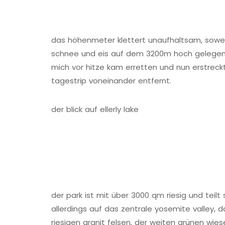
das höhenmeter klettert unaufhaltsam, sowei
schnee und eis auf dem 3200m hoch gelegene
mich vor hitze kam erretten und nun erstrec
tagestrip voneinander entfernt.
der blick auf ellerly lake
der park ist mit über 3000 qm riesig und teilt 
allerdings auf das zentrale yosemite valley,
riesigen granit felsen, der weiten grünen wie