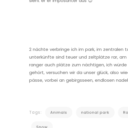
sieht er er imposanter aus 😉
2 nächte verbringe ich im park, im zentralen t
unterkünfte sind teuer und zeltplätze rar, a
ranger auch plätze zum nächtigen, ich würde
gehört, versuchen wir da unser glück, also w
pässe, vorbei an gebirgsseen, endlosen nade
Tags:
Animals
national park
Ro
Snow