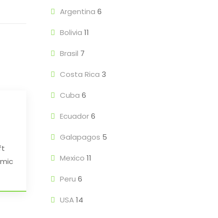
Argentina
6
Bolivia
11
Brasil
7
Costa Rica
3
Cuba
6
Ecuador
6
Galapagos
5
ft
Mexico
11
 mic
Peru
6
USA
14