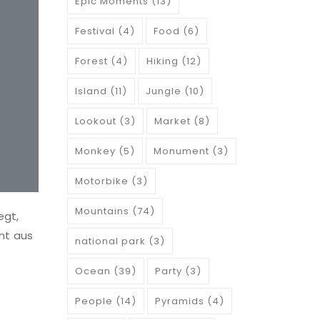
Epic Moments
(13)
Festival
(4)
Food
(6)
Forest
(4)
Hiking
(12)
Island
(11)
Jungle
(10)
Lookout
(3)
Market
(8)
Monkey
(5)
Monument
(3)
Motorbike
(3)
Mountains
(74)
egt,
nt aus
national park
(3)
Ocean
(39)
Party
(3)
People
(14)
Pyramids
(4)