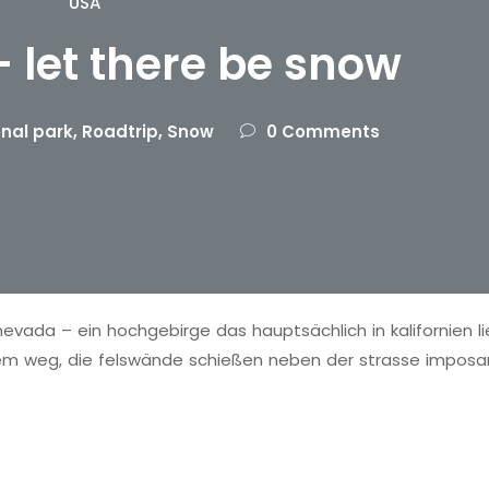
USA
 let there be snow
onal park
,
Roadtrip
,
Snow
0 Comments
nevada – ein hochgebirge das hauptsächlich in kalifornien li
dem weg, die felswände schießen neben der strasse imposa