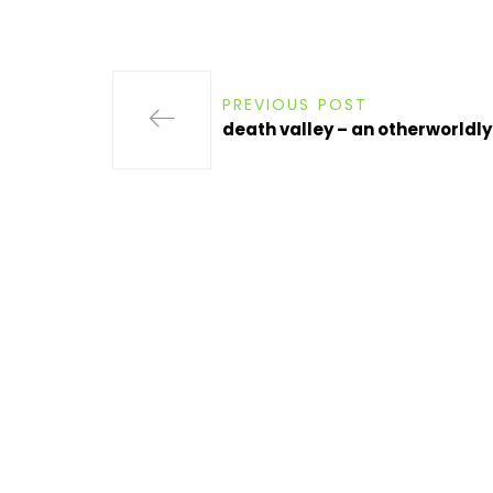
PREVIOUS POST
death valley – an otherworldly