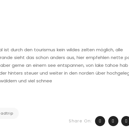
al ist durch den tourismus kein wildes zelten möglich, alle
m rande sieht das schon anders aus, hier empfehlen nette p
 aber gerne an einem see entspannen, von lake tahoe hab i
ieder hinters steuer und weiter in den norden über hochgel
lwäldern und viel schnee
adtrip
Share On: