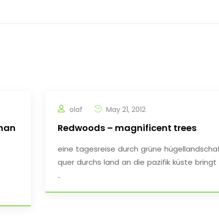
olaf
May 21, 2012
Than
Redwoods – magnificent trees
eine tagesreise durch grüne hügellandscha
quer durchs land an die pazifik küste bringt
..