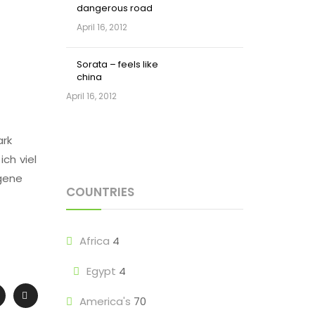
dangerous road
April 16, 2012
Sorata – feels like
china
April 16, 2012
ark
ch viel
egene
COUNTRIES
Africa
4
Egypt
4
America's
70