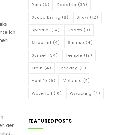
Rain
(6)
Roadtrip
(38)
Scuba Diving
(8)
Snow
(12)
rks
Spiritual
(14)
Sports
(9)
nte ich
inen
Streetart
(4)
Sunrise
(4)
Sunset
(34)
Temple
(19)
Train
(4)
Trekking
(8)
Vanlife
(9)
Volcano
(5)
Waterfall
(10)
Wwoofing
(4)
ch
FEATURED POSTS
en der
nlädt.