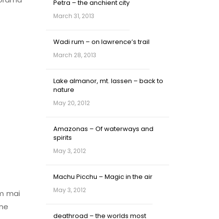
Petra – the anchient city
March 31, 2013
Wadi rum – on lawrence’s trail
March 28, 2013
Lake almanor, mt. lassen – back to
nature
May 20, 2012
Amazonas – Of waterways and
spirits
May 3, 2012
Machu Picchu – Magic in the air
May 3, 2012
im mai
rne
deathroad – the worlds most