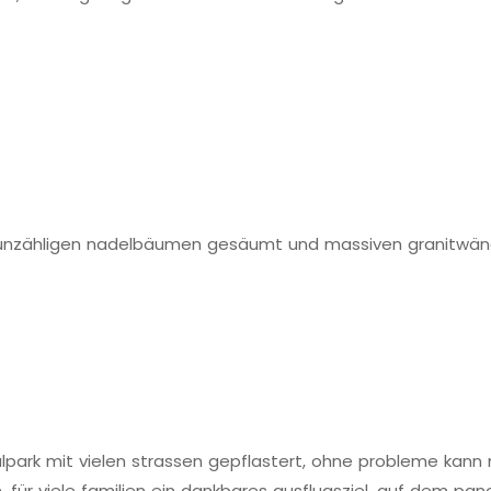
t unzähligen nadelbäumen gesäumt und massiven granitwä
lpark mit vielen strassen gepflastert, ohne probleme kann
, für viele familien ein dankbares ausflugsziel, auf dem pa