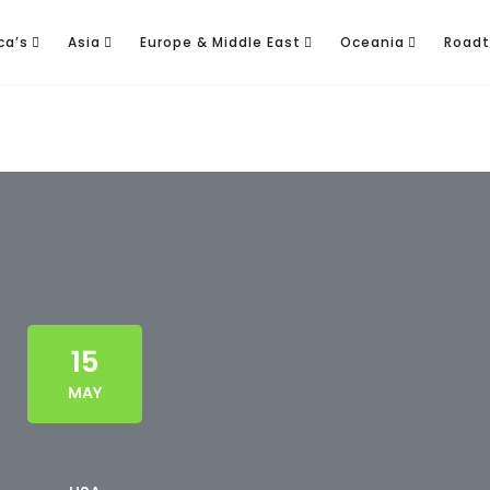
ca’s
Asia
Europe & Middle East
Oceania
Roadt
15
MAY