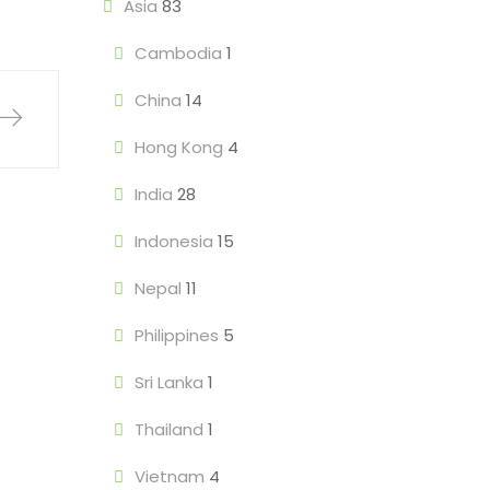
Asia
83
Cambodia
1
China
14
Hong Kong
4
India
28
Indonesia
15
Nepal
11
Philippines
5
Sri Lanka
1
Thailand
1
Vietnam
4