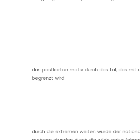
das postkarten motiv durch das tal, das mi
begrenzt wird
durch die extremen weiten wurde der nationa
mehrere stunden durch die wilde natur fahren