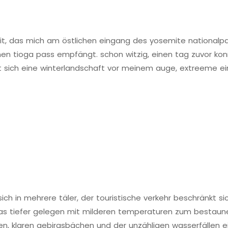
t, das mich am östlichen eingang des yosemite nationalpa
n tioga pass empfängt. schon witzig, einen tag zuvor kon
kt sich eine winterlandschaft vor meinem auge, extreeme e
sich in mehrere täler, der touristische verkehr beschränkt si
 das tiefer gelegen mit milderen temperaturen zum bestaun
sen, klaren gebirgsbächen und der unzähligen wasserfällen ei