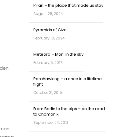
Piran – the place that made us stay
August 28, 2024
Pyramids of Giza
February 10, 2024
Meteora – Moni in the sky
February 5, 2017
nden
Parahawking – a once in a lifetime
flight
October 21, 2015
From Berlin to the alps – on the road
to Chamonix
September 24, 2013
 man
norama