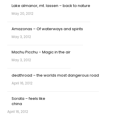
Lake almanor, mt. lassen – back to nature
May 20, 2012
Amazonas – Of waterways and spirits
May 3, 2012
Machu Picchu – Magic in the air
May 3, 2012
deathroad – the worlds most dangerous road
April 16, 2012
Sorata – feels like
china
April 16, 2012