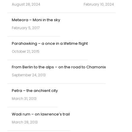
August 28, 2024
February 10, 2024
Meteora – Moni in the sky
February 5, 2017
Parahawking – a once in a lifetime flight
October 21, 2015
From Berlin to the alps – on the road to Chamonix
September 24, 2013
Petra – the anchient city
March 31, 2013
Wadi rum – on lawrence’s trail
March 28, 2013