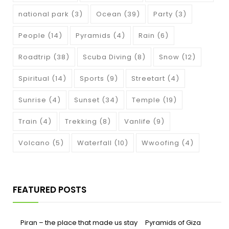
national park
(3)
Ocean
(39)
Party
(3)
People
(14)
Pyramids
(4)
Rain
(6)
Roadtrip
(38)
Scuba Diving
(8)
Snow
(12)
Spiritual
(14)
Sports
(9)
Streetart
(4)
Sunrise
(4)
Sunset
(34)
Temple
(19)
Train
(4)
Trekking
(8)
Vanlife
(9)
Volcano
(5)
Waterfall
(10)
Wwoofing
(4)
FEATURED POSTS
Piran – the place that made us stay
Pyramids of Giza