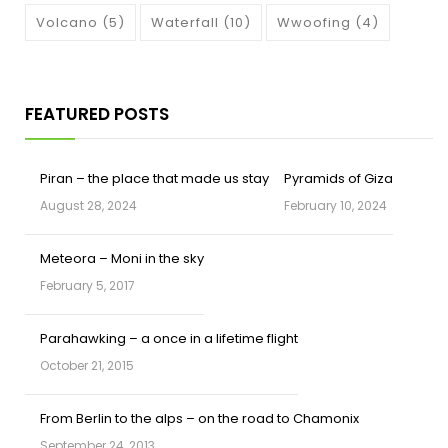
Volcano
(5)
Waterfall
(10)
Wwoofing
(4)
FEATURED POSTS
Piran – the place that made us stay
Pyramids of Giza
August 28, 2024
February 10, 2024
Meteora – Moni in the sky
February 5, 2017
Parahawking – a once in a lifetime flight
October 21, 2015
From Berlin to the alps – on the road to Chamonix
September 24, 2013