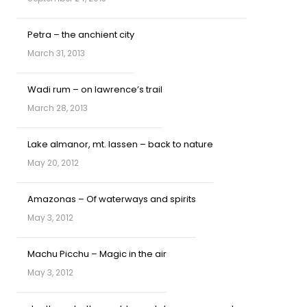
Petra – the anchient city
March 31, 2013
Wadi rum – on lawrence’s trail
March 28, 2013
Lake almanor, mt. lassen – back to nature
May 20, 2012
Amazonas – Of waterways and spirits
May 3, 2012
Machu Picchu – Magic in the air
May 3, 2012