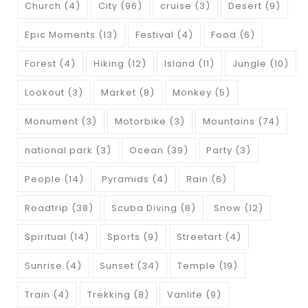
Church
(4)
City
(96)
cruise
(3)
Desert
(9)
Epic Moments
(13)
Festival
(4)
Food
(6)
Forest
(4)
Hiking
(12)
Island
(11)
Jungle
(10)
Lookout
(3)
Market
(8)
Monkey
(5)
Monument
(3)
Motorbike
(3)
Mountains
(74)
national park
(3)
Ocean
(39)
Party
(3)
People
(14)
Pyramids
(4)
Rain
(6)
Roadtrip
(38)
Scuba Diving
(8)
Snow
(12)
Spiritual
(14)
Sports
(9)
Streetart
(4)
Sunrise
(4)
Sunset
(34)
Temple
(19)
Train
(4)
Trekking
(8)
Vanlife
(9)