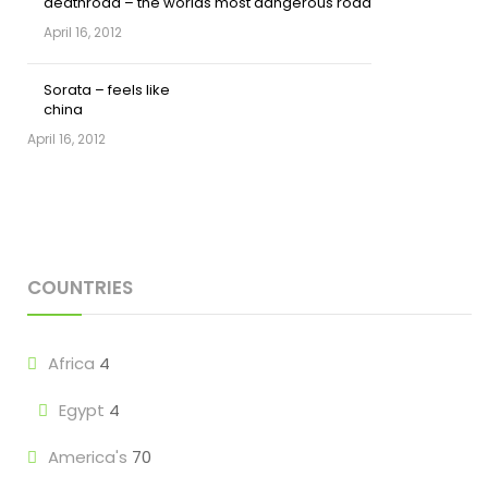
deathroad – the worlds most dangerous road
April 16, 2012
Sorata – feels like
china
April 16, 2012
COUNTRIES
Africa
4
Egypt
4
America's
70