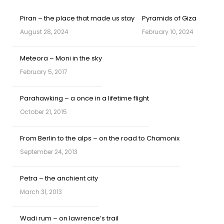
Piran – the place that made us stay
Pyramids of Giza
August 28, 2024
February 10, 2024
Meteora – Moni in the sky
February 5, 2017
Parahawking – a once in a lifetime flight
October 21, 2015
From Berlin to the alps – on the road to Chamonix
September 24, 2013
Petra – the anchient city
March 31, 2013
Wadi rum – on lawrence’s trail