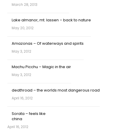
March 28, 2013
Lake almanor, mt. lassen – back to nature
May 20, 2012
Amazonas – Of waterways and spirits
May 3, 2012
Machu Picchu – Magic in the air
May 3, 2012
deathroad – the worlds most dangerous road
April 16, 2012
Sorata – feels like
china
April 16, 2012