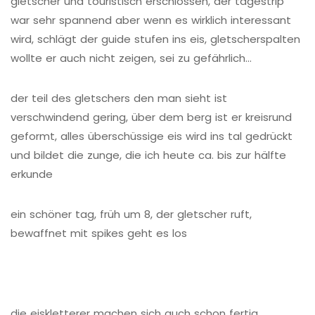
gletscher und touristisch erschlossen, der tagestrip
war sehr spannend aber wenn es wirklich interessant
wird, schlägt der guide stufen ins eis, gletscherspalten
wollte er auch nicht zeigen, sei zu gefährlich…
der teil des gletschers den man sieht ist
verschwindend gering, über dem berg ist er kreisrund
geformt, alles überschüssige eis wird ins tal gedrückt
und bildet die zunge, die ich heute ca. bis zur hälfte
erkunde
ein schöner tag, früh um 8, der gletscher ruft,
bewaffnet mit spikes geht es los
die eiskletterer machen sich auch schon fertig